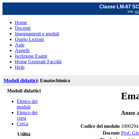
Classe LM-67 
Info:
sc
Home
Docenti
Insegnamenti e moduli
Orario Lezioni
Aule
Appelli
Iscrizione Esami
Home Generale Facoltà
Help
Moduli didattici
: Ematochimica
Moduli didattici
Ema
Elenco dei
moduli
Anno a
Elenco dei
corsi
Cerca
Codice del modulo
1000294
Docente
Prof. Glo
Utilità