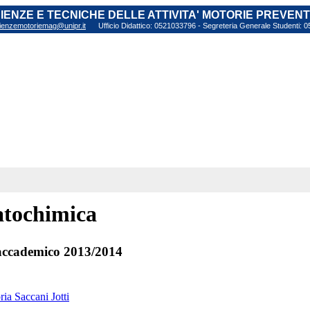
SCIENZE E TECNICHE DELLE ATTIVITA' MOTORIE PREVEN
ienzemotoriemag@unipr.it
Ufficio Didattico: 0521033796 - Segreteria Generale Studenti:
tochimica
ccademico 2013/2014
ria Saccani Jotti