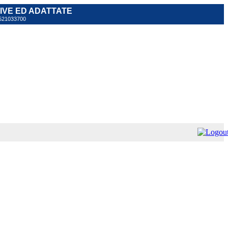
TIVE ED ADATTATE
 0521033700