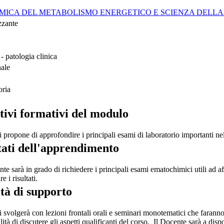
MICA DEL METABOLISMO ENERGETICO E SCIENZA DELLA
zzante
 patologia clinica
nale
oria
tivi formativi del modulo
si propone di approfondire i principali esami di laboratorio importanti nel
tati dell'apprendimento
te sarà in grado di richiedere i principali esami ematochimici utili ad affr
re i risultati.
ità di supporto
si svolgerà con lezioni frontali orali e seminari monotematici che faranno
ilità di discutere gli aspetti qualificanti del corso. Il Docente sarà a di