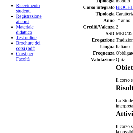
Tipologia
modulo
Ricevimento
Corso integrato
BIOCHI
studenti
Tipologia
Caratteri
Registrazione
Anno
1° anno
ai corsi
Materiale
Crediti/Valenza
2
didattico
SSD
MED/05 -
Test online
Erogazione
Tradizio
Brochure dei
Lingua
Italiano
corsi (pdf)
Frequenza
Obbligat
Corsi per
Facoltà
Valutazione
Quiz
Obiet
Il corso 
Risul
Lo Studen
interpreta
Attiv
Il corso 
la possib