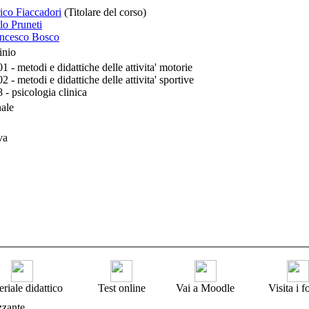
ico Fiaccadori
(Titolare del corso)
lo Pruneti
ancesco Bosco
inio
- metodi e didattiche delle attivita' motorie
- metodi e didattiche delle attivita' sportive
- psicologia clinica
nale
va
riale didattico
Test online
Vai a Moodle
Visita i 
zzante