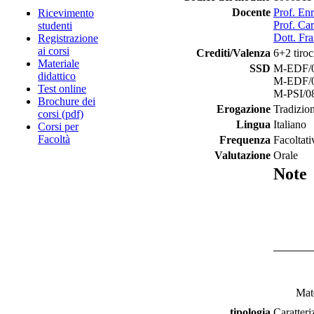
Docente
Prof. Enr
Ricevimento
Prof. Car
studenti
Dott. Fr
Registrazione
ai corsi
Crediti/Valenza
6+2 tiroc
Materiale
SSD
M-EDF/01 
didattico
M-EDF/02 
Test online
M-PSI/08 
Brochure dei
Erogazione
Tradizio
corsi (pdf)
Lingua
Italiano
Corsi per
Facoltà
Frequenza
Facoltati
Valutazione
Orale
Note
Mate
tipologia
Caratteri