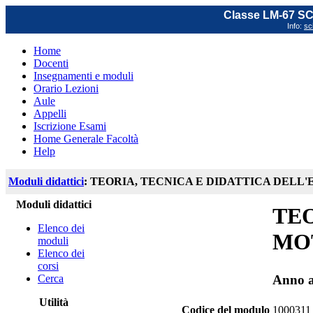
Classe LM-67 
Info:
sc
Home
Docenti
Insegnamenti e moduli
Orario Lezioni
Aule
Appelli
Iscrizione Esami
Home Generale Facoltà
Help
Moduli didattici
: TEORIA, TECNICA E DIDATTICA DEL
Moduli didattici
TEO
Elenco dei
MO
moduli
Elenco dei
corsi
Cerca
Anno a
Utilità
Codice del modulo
1000311