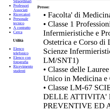
Straordinari
Professori
Presso:
Associati
• Facolta' di Medicin
Ricercatori
Personale
• Classe 1 Profession
tecnico
A contratto
Infermieristiche e Pr
Cerca
Ostetrica e Corso di 
Utilità
Elenco
Scienze Infermieristi
telefonico
Elenco con
LM/SNT1)
fotografia
Ricevimento
• Classe delle Lauree
studenti
Unico in Medicina e 
• Classe LM-67 S
DELLE ATTIVITA'
PREVENTIVE ED 