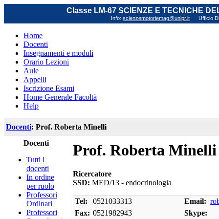
Classe LM-67 SCIENZE E TECNICHE D
Info:
scienzemotoriemag@unipr.it
Ufficio D
Home
Docenti
Insegnamenti e moduli
Orario Lezioni
Aule
Appelli
Iscrizione Esami
Home Generale Facoltà
Help
Docenti
: Prof. Roberta Minelli
Docenti
Prof. Roberta Minelli
Tutti i
docenti
Ricercatore
In ordine
SSD:
MED/13 - endocrinologia
per ruolo
Professori
Tel:
0521033313
Email:
ro
Ordinari
Professori
Fax:
0521982943
Skype: