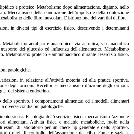
, lipidico e proteico. Metabolismo dopo alimentazione, digiuno, nello
llari. Meccanismo della conduzione dell’impulso e della contrazione
tabolismo delle fibre muscolari. Distribuzione dei vari tipi di fibre.
ioni in diversi tipi di esercizio fisico, descrivendo i determinanti
ri. Metabolismo aerobico e anaerobico: via aerobica, via anaerobica
 di trasporto del glucosio ed influenza dell'allenamento. Metabolismo
sico. Metabolismo proteico e amminoacidico durante l'esercizio fisico.
zioni patologiche.
riazioni in relazione all’attività motoria ed alla pratica sportiva.
zione degli ormoni. Recettori e meccanismo d’azione degli ormoni.
ogia
del sistema endocrino.
up dello sportivo, i comportamenti alimentari ed i modelli alimentari
tti a diverse condizioni patologiche.
ireotossicosi.
Fisiologia dell’esercizio fisico: meccanismi d’azione e
ori alimentari. Attività fisica e malattie metaboliche, ruolo nella
pali esami di laboratorio per un check up generale e dello sportivo.
torio oggi. Il controllo dell’assunzione del cibo. Fame e sazietà.