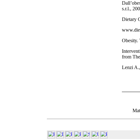
Dall’obe
s.r.l., 20
Dietary 
www.diet
Obesity.
Intervent
from The
Lenzi A.
Mat