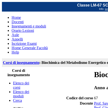
Classe LM-67 
Info:
sc
Home
Docenti
Insegnamenti e moduli
Orario Lezioni
Aule
Appelli
Iscrizione Esami
Home Generale Facoltà
Help
Corsi di insegnamento
: Biochimica del Metabolismo Energetico e
Corsi di
Bioc
insegnamento
Elenco dei
Anno a
corsi
Elenco dei
moduli
Codice del corso
67
Cerca
Docente
Prof. Sa
Prof. Glo