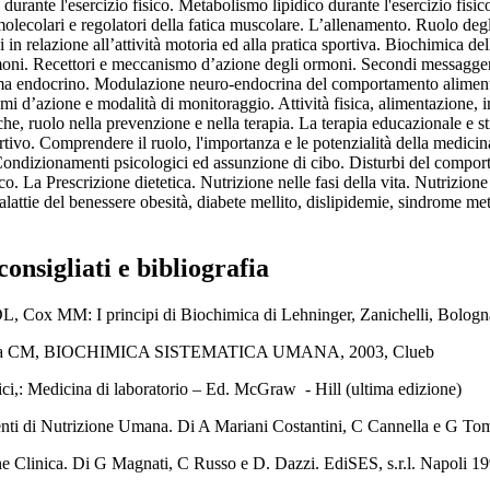
 durante l'esercizio fisico. Metabolismo lipidico durante l'esercizio fis
olecolari e regolatori della fatica muscolare. L’allenamento. Ruolo degli 
i in relazione all’attività motoria ed alla pratica sportiva. Biochimica d
moni. Recettori e meccanismo d’azione degli ormoni. Secondi messagger
ma endocrino. Modulazione neuro-endocrina del comportamento alimentare.
i d’azione e modalità di monitoraggio. Attività fisica, alimentazione, imp
he, ruolo nella prevenzione e nella terapia. La terapia educazionale e sti
rtivo. Comprendere il ruolo, l'importanza e le potenzialità della medicin
 Condizionamenti psicologici ed assunzione di cibo. Disturbi del comp
o. La Prescrizione dietetica. Nutrizione nelle fasi della vita. Nutrizione 
alattie del benessere obesità, diabete mellito, dislipidemie, sindrome me
consigliati e bibliografia
 DL, Cox MM: I principi di Biochimica di Lehninger
ra CM, BIOCHIMICA SISTEMATICA UMANA, 2003, Clueb
ci,: Medicina di laboratorio – Ed. McGraw - Hill (ultima edizione)
ti di Nutrizione Umana. Di A Mariani Costantini, C Cannella e G Toma
ne Clinica. Di G Magnati, C Russo e D. Dazzi. EdiSES, s.r.l. Napoli 19