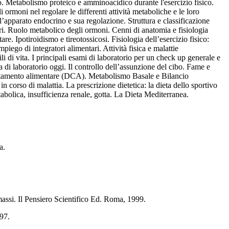
ico. Metabolismo proteico e amminoacidico durante l'esercizio fisico.
ormoni nel regolare le differenti attività metaboliche e le loro
ell’apparato endocrino e sua regolazione. Struttura e classificazione
i. Ruolo metabolico degli ormoni. Cenni di anatomia e fisiologia
 Ipotiroidismo e tireotossicosi. Fisiologia dell’esercizio fisico:
iego di integratori alimentari. Attività fisica e malattie
li di vita. I principali esami di laboratorio per un check up generale e
a di laboratorio oggi. Il controllo dell’assunzione del cibo. Fame e
ortamento alimentare (DCA). Metabolismo Basale e Bilancio
in corso di malattia. La prescrizione dietetica: la dieta dello sportivo
tabolica, insufficienza renale, gotta. La Dieta Mediterranea.
, Zanichelli, Bologna.
ssi. Il Pensiero Scientifico Ed. Roma, 1999.
97.