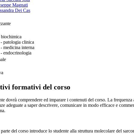
useppe Magnati
essandra Dei Cas
zzante
 biochimica
 patologia clinica
 medicina interna
 endocrinologia
nale
va
tivi formativi del corso
te dovrà comprendere ed imparare i contenuti del corso. La frequenza al 
ze adeguate a saper descrivere, comunicare in modo efficace e comment
ma.
parte del corso introduce lo studente alla struttura molecolare del sar