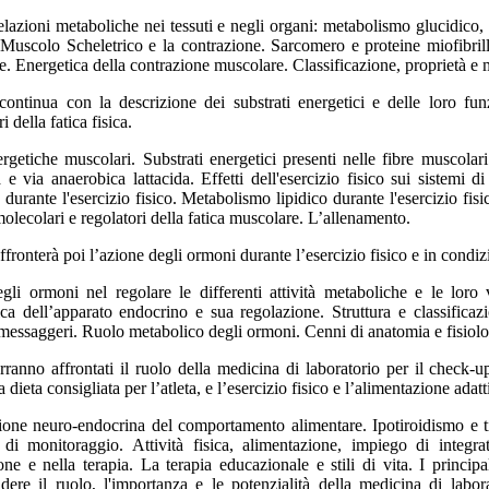
elazioni metaboliche nei tessuti e negli organi: metabolismo glucidico
Il Muscolo Scheletrico e la contrazione. Sarcomero e proteine miofibri
. Energetica della contrazione muscolare. Classificazione, proprietà e me
continua con la descrizione dei substrati energetici e delle loro funz
 della fatica fisica.
ergetiche muscolari. Substrati energetici presenti nelle fibre muscola
a e via anaerobica lattacida. Effetti dell'esercizio fisico sui sistemi
 durante l'esercizio fisico. Metabolismo lipidico durante l'esercizio fi
olecolari e regolatori della fatica muscolare. L’allenamento.
affronterà poi l’azione degli ormoni durante l’esercizio fisico e in condi
li ormoni nel regolare le differenti attività metaboliche e le loro va
ca dell’apparato endocrino e sua regolazione. Struttura e classifica
messaggeri. Ruolo metabolico degli ormoni.
C
enni di anatomia e fisiol
rranno affrontati il ruolo della medicina di laboratorio per il check-
la dieta consigliata per l’atleta, e l’esercizio fisico e l’alimentazione ada
one neuro-endocrina del comportamento alimentare.
Ipotiroidismo e t
 di monitoraggio. Attività fisica, alimentazione, impiego di integrat
ne e nella terapia. La terapia educazionale e stili di vita. I princi
ere il ruolo, l'importanza e le potenzialità della medicina di labora