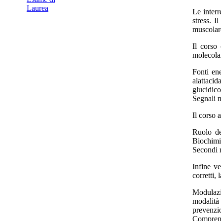
Laurea
Le interr
stress. 
muscolare
Il corso 
molecolari
Fonti en
alattacid
glucidico
Segnali m
Il corso 
Ruolo deg
Biochimi
Secondi 
Infine ve
corretti, 
Modulazi
modalità
prevenzio
Comprend