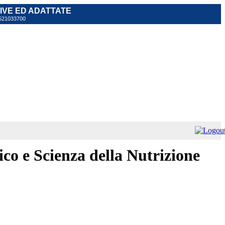
TIVE ED ADATTATE
 0521033700
co e Scienza della Nutrizione