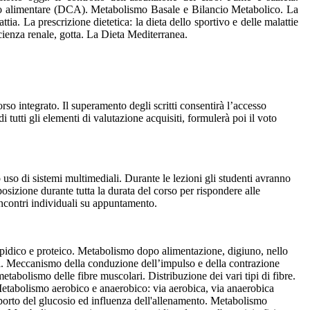
to alimentare (DCA). Metabolismo Basale e Bilancio Metabolico. La
ttia. La prescrizione dietetica: la dieta dello sportivo e delle malattie
cienza renale, gotta. La Dieta Mediterranea.
orso integrato. Il superamento degli scritti consentirà l’accesso
tutti gli elementi di valutazione acquisiti, formulerà poi il voto
 uso di sistemi multimediali. Durante le lezioni gli studenti avranno
sposizione durante tutta la durata del corso per rispondere alle
ncontri individuali su appuntamento.
lipidico e proteico. Metabolismo dopo alimentazione, digiuno, nello
ari. Meccanismo della conduzione dell’impulso e della contrazione
tabolismo delle fibre muscolari. Distribuzione dei vari tipi di fibre.
 Metabolismo aerobico e anaerobico: via aerobica, via anaerobica
trasporto del glucosio ed influenza dell'allenamento. Metabolismo