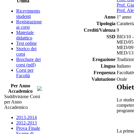
Utilità
Prof. Gi
Prof. Al
Ricevimento
studenti
Anno
1° anno
Registrazione
Tipologia
Caratteri
ai corsi
Crediti/Valenza
9
Materiale
SSD
BIO/10 -
didattico
MED/05 -
Test online
MED/09 -
Storico dei
MED/13 -
corsi
Brochure dei
Erogazione
Tradizio
corsi (pdf)
Lingua
Italiano
Corsi per
Frequenza
Facoltati
Facoltà
Valutazione
Orale
Per Anno
Obiet
Accademico
Suddivisione Corsi
Lo studen
per Anno
competen
Accademico
program
2013-2014
2012-2013
Prova Finale
La prima 
Esame di