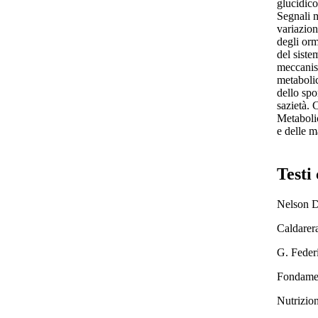
glucidico
Segnali m
variazion
degli or
del siste
meccanism
metabolic
dello spo
sazietà.
Metabolic
e delle m
Testi 
Nelson
Caldare
G. Federi
Fondamen
Nutrizio