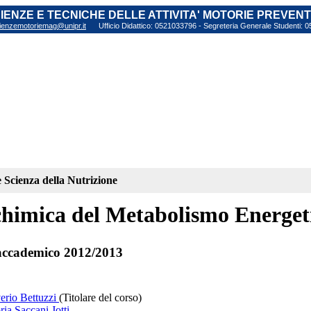
SCIENZE E TECNICHE DELLE ATTIVITA' MOTORIE PREVEN
ienzemotoriemag@unipr.it
Ufficio Didattico: 0521033796 - Segreteria Generale Studenti:
 Scienza della Nutrizione
himica del Metabolismo Energeti
ccademico 2012/2013
verio Bettuzzi
(Titolare del corso)
ria Saccani Jotti