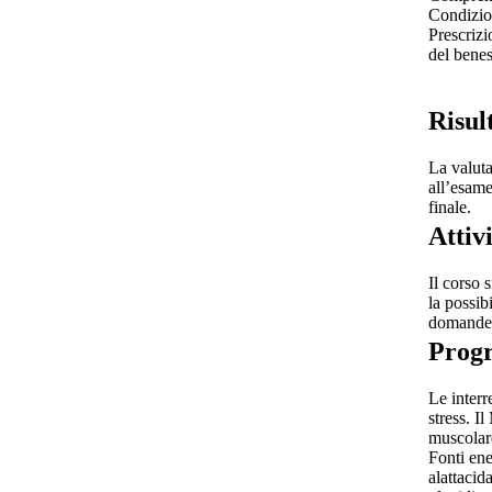
Condizio
Prescrizi
del benes
Risul
La valuta
all’esame
finale.
Attiv
Il corso 
la possib
domande e
Prog
Le interr
stress. I
muscolare
Fonti ene
alattacid