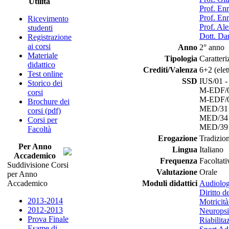
Utilità
Prof. Enr
Prof. Enr
Ricevimento
Prof. Al
studenti
Dott. Dan
Registrazione
ai corsi
Anno
2° anno
Materiale
Tipologia
Caratteri
didattico
Crediti/Valenza
6+2 (elett
Test online
SSD
IUS/01 - 
Storico dei
M-EDF/01 
corsi
M-EDF/02 
Brochure dei
MED/31 -
corsi (pdf)
MED/34 - 
Corsi per
MED/39 - 
Facoltà
Erogazione
Tradizio
Per Anno
Lingua
Italiano
Accademico
Frequenza
Facoltati
Suddivisione Corsi
Valutazione
Orale
per Anno
Accademico
Moduli didattici
Audiolog
Diritto d
2013-2014
Motricità
2012-2013
Neuropsic
Prova Finale
Riabilita
Esame di