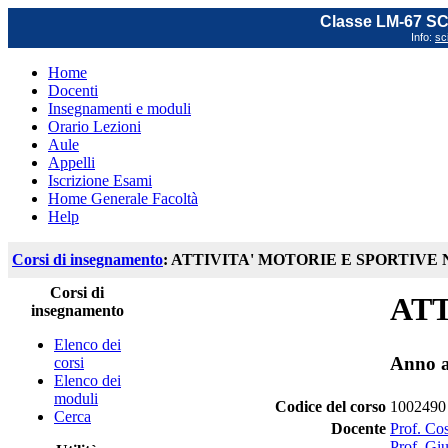
Classe LM-67 
Info:
sc
Home
Docenti
Insegnamenti e moduli
Orario Lezioni
Aule
Appelli
Iscrizione Esami
Home Generale Facoltà
Help
Corsi di insegnamento
: ATTIVITA' MOTORIE E SPORTIVE 
Corsi di
ATT
insegnamento
Elenco dei
Anno a
corsi
Elenco dei
moduli
Codice del corso
1002490
Cerca
Docente
Prof. Co
Prof. Gi