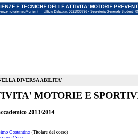
SCIENZE E TECNICHE DELLE ATTIVITA' MOTORIE PREVEN
ienzemotoriemag@unipr.it
Ufficio Didattico: 0521033796 - Segreteria Generale Studenti:
NELLA DIVERSA ABILITA'
IVITA' MOTORIE E SPORTIV
ccademico 2013/2014
simo Costantino
(Titolare del corso)
useppe Cossu