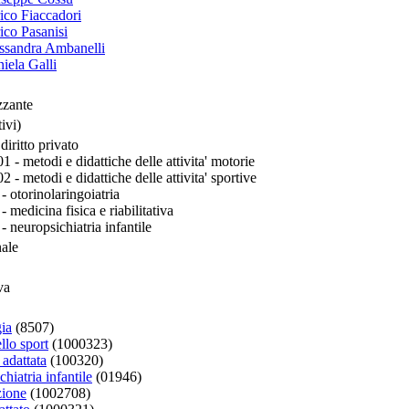
ico Fiaccadori
ico Pasanisi
essandra Ambanelli
iela Galli
zzante
ivi)
diritto privato
- metodi e didattiche delle attivita' motorie
- metodi e didattiche delle attivita' sportive
 otorinolaringoiatria
medicina fisica e riabilitativa
neuropsichiatria infantile
nale
va
ia
(8507)
ello sport
(1000323)
 adattata
(100320)
hiatria infantile
(01946)
zione
(1002708)