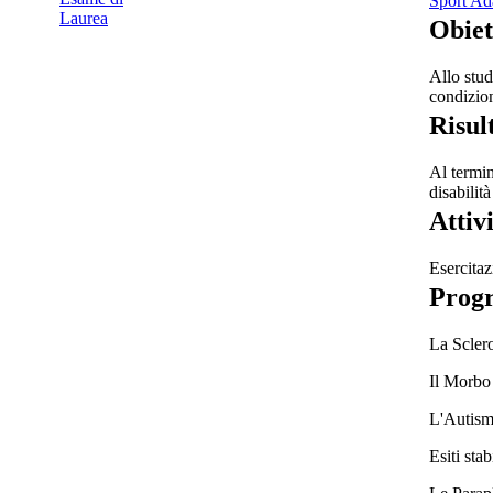
Sport Ad
Laurea
Obiet
Allo stud
condizioni
Risul
Al termin
disabilità
Attiv
Esercitaz
Prog
La Sclero
Il Morbo
L'Autis
Esiti stab